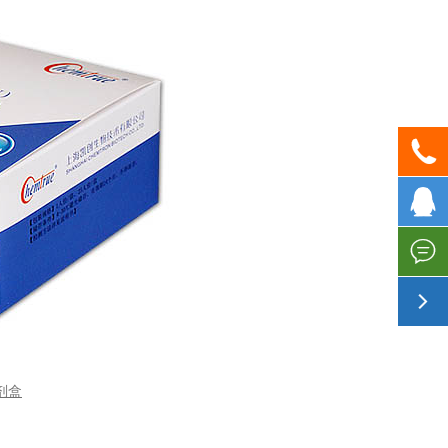



剂盒