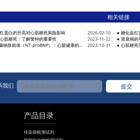
相关链接
红蛋白的升高对心肌梗死风险影响
2026-02-10
糖化血红
心肌梗死：了解警钟的重要性
2023-11-22
肾衰竭的
肽前体（NT-proBNP）：心脏健康的重要生物标志物和临床应用进展
2023-10-31
心肌梗死
系我们
产品目录
传染病检测试剂