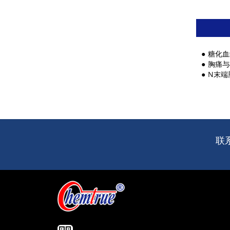
糖化血
胸痛与
N末端脑钠
联