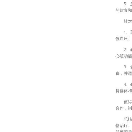
5、患
的饮食和
针对心
1、药
低血压、
2、心
心脏功能
3、健
食，并适
4、心
持群体和
值得注
合作，制
总结起
物治疗、
肌梗死后