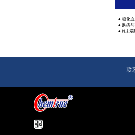
糖化血
胸痛与
N末端脑钠
联