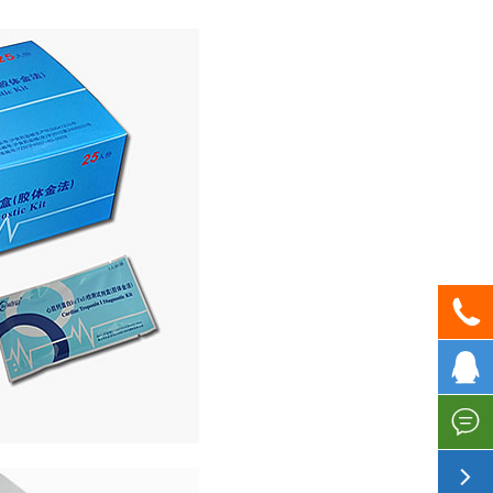


